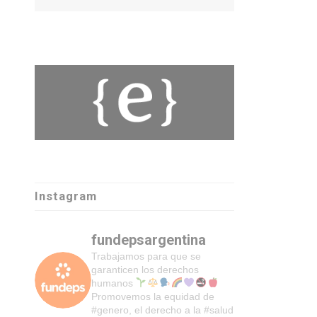
Instagram
fundepsargentina
Trabajamos para que se
garanticen los derechos
humanos
Promovemos la equidad de
#genero, el derecho a la #salud