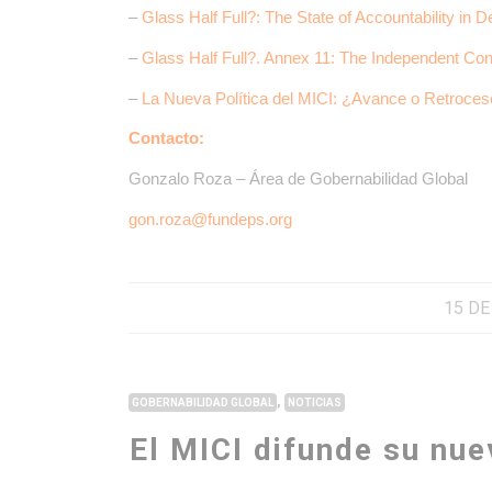
–
Glass Half Full?: The State of Accountability in
–
Glass Half Full?. Annex 11: The Independent Con
–
La Nueva Política del MICI: ¿Avance o Retroce
Contacto:
Gonzalo Roza – Área de Gobernabilidad Global
gon.roza@fundeps.org
15 DE
,
GOBERNABILIDAD GLOBAL
NOTICIAS
El MICI difunde su nue