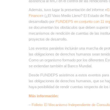
asistencia al MICI en el control de las rendicion
Además, tuvo lugar la presentación del informe «
G
Finance
» (¿El Vaso Medio Lleno? El Estado de Ren
desarrollado por
FUNDEPS en conjunto con 11 org
se documentan los obstáculos que deben superar la
mecanismos de rendición de cuentas de las institu
proyectos de desarrollo.
Los eventos paralelos incluirán una marcha de pr
las obligaciones de derechos humanos sean tenida
Como un organismo formado por los diferentes Est
se extiendan también al Banco Mundial.
Desde FUNDEPS asistimos a estos eventos para tra
las obligaciones de derechos humanos, que se hag
haya posibilidad de rendir cuentas respecto de los
Más información:
–
Folleto: El Mecanismo Independiente de Consulta