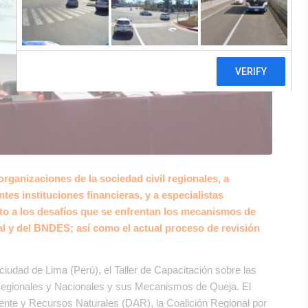
organizaciones de la sociedad civil regionales, a
es instituciones financieras, y a especialistas
cto a los desafíos que se enfrentan los mecanismos de
l y del BNDES; así como el actual proceso de revisión
ciudad de Lima (Perú), el Taller de Capacitación sobre las
, Regionales y Nacionales y sus Mecanismos de Queja. El
te y Recursos Naturales (DAR), la Coalición Regional por