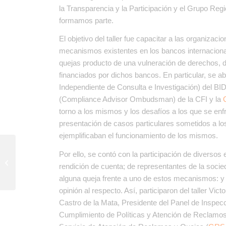
la Transparencia y la Participación y el Grupo Regi
formamos parte.
El objetivo del taller fue capacitar a las organizac
mecanismos existentes en los bancos internacional
quejas producto de una vulneración de derechos, d
financiados por dichos bancos. En particular, se
Independiente de Consulta e Investigación) del BID
(Compliance Advisor Ombudsman) de la CFI y la
torno a los mismos y los desafíos a los que se en
presentación de casos particulares sometidos a lo
ejemplificaban el funcionamiento de los mismos.
ALIAR realizó una
Por ello, se contó con la participación de diverso
capacitación sobre
rendición de cuenta; de representantes de la socie
políticas efectivas para
alguna queja frente a uno de estos mecanismos: y
reducir la...
opinión al respecto. Así, participaron del taller Vi
Castro de la Mata, Presidente del Panel de Inspe
Cumplimiento de Políticas y Atención de Reclamos