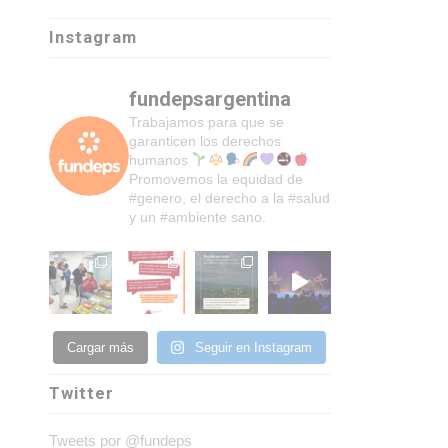
Instagram
fundepsargentina
Trabajamos para que se
garanticen los derechos
humanos
Promovemos la equidad de
#genero, el derecho a la #salud
y un #ambiente sano.
Cargar más
Seguir en Instagram
Twitter
Tweets por @fundeps