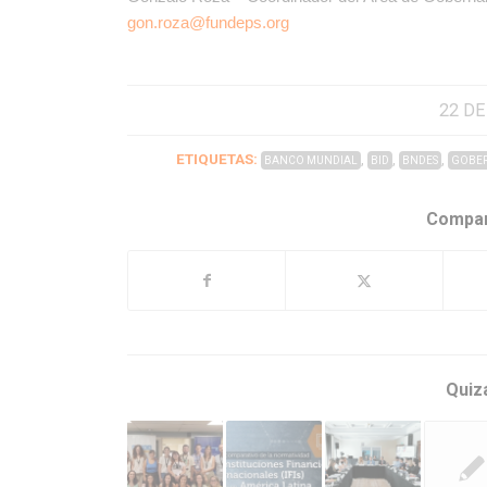
gon.roza@fundeps.org
22 DE
ETIQUETAS:
,
,
,
BANCO MUNDIAL
BID
BNDES
GOBER
Compar
Quiz