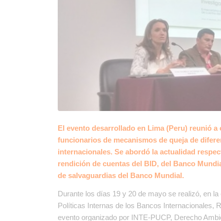
El evento desarrollado en Lima (Peru) reunió a 
funcionarios de mecanismos de queja de diferent
internacionales. Se abordó la actualidad respe
rendición de cuentas del BID, del Banco Mundia
de salvaguardias del Banco Mundial.
Durante los días 19 y 20 de mayo se realizó, en la 
Políticas Internas de los Bancos Internacionales
evento organizado por INTE-PUCP, Derecho Ambien