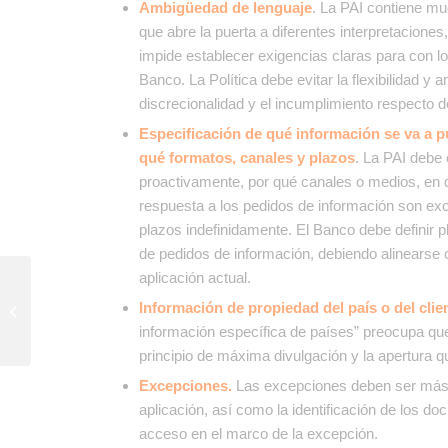
Ambigüedad de lenguaje
. La PAI contiene m
que abre la puerta a diferentes interpretacione
impide establecer exigencias claras para con
l
Banco. La Política debe evitar la flexibilidad y
discrecionalidad y el incumplimiento respecto 
Especificación de qué información se va a p
qué formatos, canales y plazos
. La PAI debe
proactivamente, por qué canales o medios, en q
respuesta a los pedidos de información son ex
plazos indefinidamente. El Banco debe definir
de pedidos de información, debiendo alinearse
aplicación actual.
Transparencia y
participación de la
Información de propiedad del país o
del clie
sociedad civil en el
información específica de países” preocupa que
proceso de toma de...
principio de máxima divulgación y la apertura q
Excepciones.
Las excepciones deben ser más p
aplicación, así como la identificación de los d
acceso en el marco de la excepción.