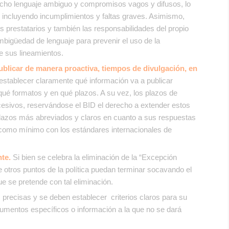
ucho lenguaje ambiguo y compromisos vagos y difusos, lo
s, incluyendo incumplimientos y faltas graves. Asimismo,
os prestatarios
y también las responsabilidades del propio
 ambigüedad de lenguaje para prevenir el uso de la
de sus lineamientos.
ublicar de manera proactiva, tiempos de divulgación, en
 establecer claramente qué información va a publicar
ué formatos y en qué plazos. A su vez, los plazos de
cesivos, reservándose el BID el derecho a extender estos
 plazos más abreviados y claros en cuanto a sus respuestas
 como mínimo con los estándares internacionales de
nte.
Si bien se celebra la eliminación de la “Excepción
 otros puntos de la política puedan terminar socavando el
ue se pretende con tal eliminación.
recisas y se deben establecer criterios claros para su
ocumentos específicos o información a la que no se dará