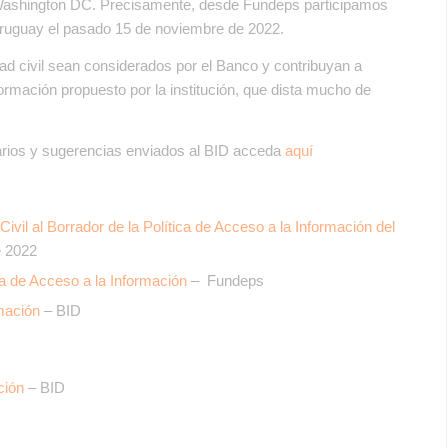
 Washington DC. Precisamente, desde Fundeps participamos
 Uruguay el pasado 15 de noviembre de 2022.
d civil sean considerados por el Banco y contribuyan a
nformación propuesto por la institución, que dista mucho de
rios y sugerencias enviados al BID acceda
aquí
l al Borrador de la Política de Acceso a la Información del
 2022
ica de Acceso a la Información
– Fundeps
mación
– BID
ción
– BID