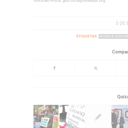
Gonzalo Roza, gon.roza@fundeps.org
5 DE 
ETIQUETAS:
ACCESO A LA INFO
Compar
Quiz