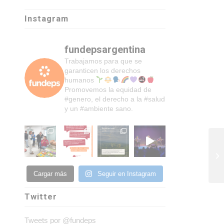
Instagram
fundepsargentina
Trabajamos para que se
garanticen los derechos
humanos
Promovemos la equidad de
#genero, el derecho a la #salud
y un #ambiente sano.
Cargar más
Seguir en Instagram
Twitter
Tweets por @fundeps