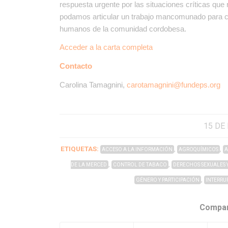
respuesta urgente por las situaciones críticas qu
podamos articular un trabajo mancomunado para c
humanos de la comunidad cordobesa.
Acceder a la carta completa
Contacto
Carolina Tamagnini,
carotamagnini@fundeps.org
15 DE
ETIQUETAS:
,
,
ACCESO A LA INFORMACIÓN
AGROQUÍMICOS
A
,
,
DE LA MERCED
CONTROL DE TABACO
DERECHOS SEXUALES 
,
GÉNERO Y PARTICIPACIÓN
INTERRU
Compar