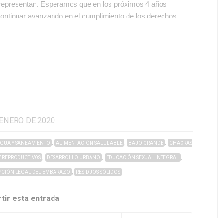
e representan. Esperamos que en los próximos 4 años
ontinuar avanzando en el cumplimiento de los derechos
 ENERO DE 2020
,
,
,
GUA Y SANEAMIENTO
ALIMENTACIÓN SALUDABLE
BAJO GRANDE
CHACRAS
,
,
,
Y REPRODUCTIVOS
DESARROLLO URBANO
EDUCACIÓN SEXUAL INTEGRAL
,
PCIÓN LEGAL DEL EMBARAZO
RESIDUOS SÓLIDOS
tir esta entrada