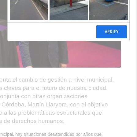
enta el cambio de gestión a nivel municipal,
claves para el futuro de nuestra ciudad.
conjunta con otras organizaciones
Córdoba, Martín Llaryora, con el objetivo
 a las problemáticas estructurales que
ia de derechos humanos.
nicipal, hay situaciones desatendidas por años que