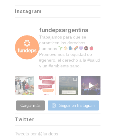
Instagram
fundepsargentina
Trabajamos para que se
garanticen los derechos
humanos
Promovemos la equidad de
#genero, el derecho a la #salud
y un #ambiente sano.
Cargar más
Seguir en Instagram
Twitter
Tweets por @fundeps