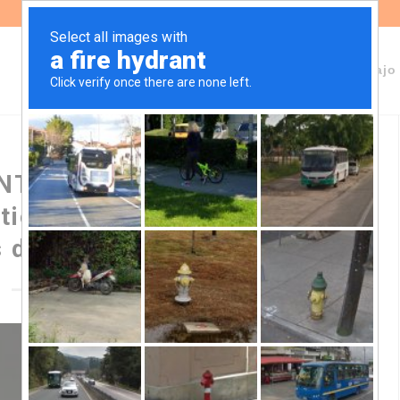
Sobre Fundeps
Staff
Áreas de trabajo
NTE MARTÍN LLARYORA:
ticas que atiendan las
 de nuestra ciudad