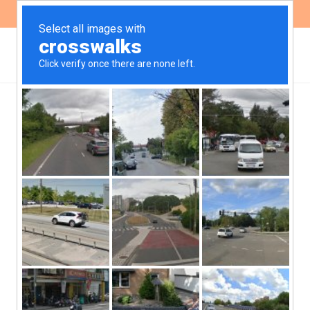
ES
EN
Explosiones en la
Reserva Natural de
Defensa La Calera: un
breve análisis