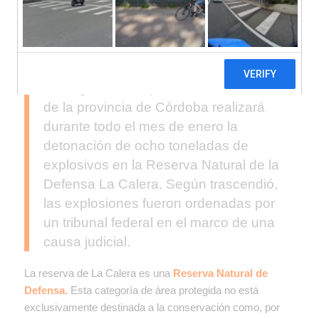
La Brigada de Explosivos de la Policía
de la provincia de Córdoba realizará
durante todo el mes de enero la
detonación de ocho toneladas de
explosivos en la Reserva Natural de la
Defensa La Calera. Según trascendió,
las explosiones fueron ordenadas por
un tribunal federal en el marco de una
causa judicial.
La reserva de La Calera es una
Reserva Natural de
Defensa.
Esta categoría de área protegida no está
exclusivamente destinada a la conservación como, por