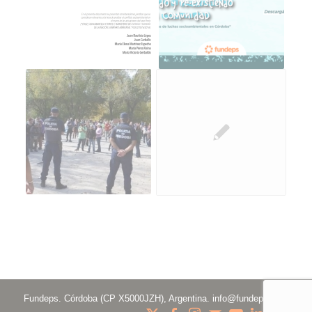
Fundeps. Córdoba (CP X5000JZH), Argentina.
info@fundeps.org