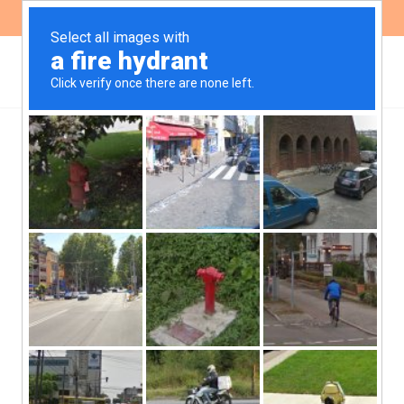
ES
EN
Organizaciones de la
sociedad civil y
académicas rechazan la
candidatura de Lijo y
García-Mansilla a la
CSJN