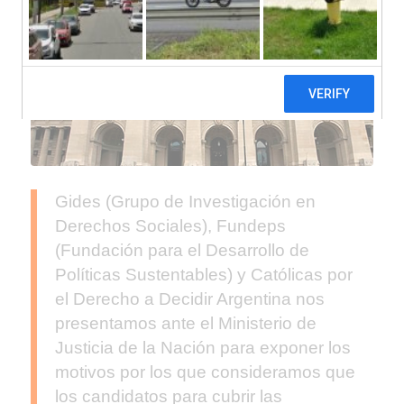
Gides (Grupo de Investigación en
Derechos Sociales), Fundeps
(Fundación para el Desarrollo de
Políticas Sustentables) y Católicas por
el Derecho a Decidir Argentina nos
presentamos ante el Ministerio de
Justicia de la Nación para exponer los
motivos por los que consideramos que
los candidatos para cubrir las