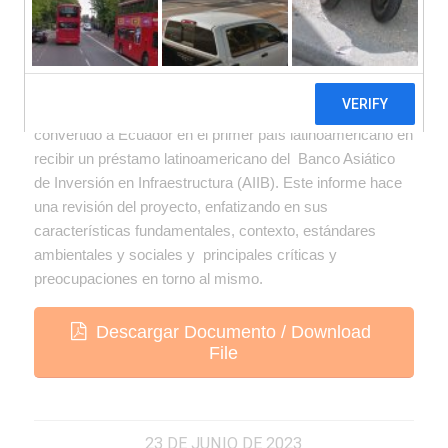
El “proyecto Línea de crédito CONAFIPS COVID-19” ha
convertido a Ecuador en el primer país latinoamericano en
recibir un préstamo latinoamericano del Banco Asiático
de Inversión en Infraestructura (AIIB). Este informe hace
una revisión del proyecto, enfatizando en sus
características fundamentales, contexto, estándares
ambientales y sociales y principales críticas y
preocupaciones en torno al mismo.
Descargar Documento / Download
File
23 DE JUNIO DE 2023