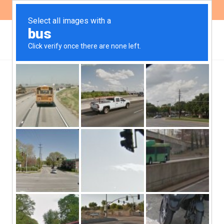
ES
EN
Informe sobre el primer
proyecto del AIIB en
Ecuador