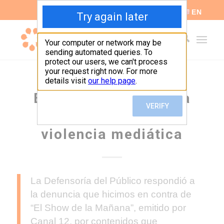
ES
EN
El Show de la Mañana
otra vez incurrió en
violencia mediática
La Defensoría del Público respondió a
la denuncia que hicimos en contra de
“El Show de la Mañana”, emitido por
Canal 12, por contenidos que