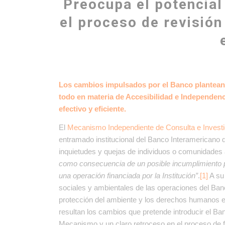
Preocupa el potencial
el proceso de revisión
Los cambios impulsados por el Banco plantean
todo en materia de Accesibilidad e Independenc
efectivo y eficiente.
El
Mecanismo Independiente de Consulta e Investi
entramado institucional del Banco Interamericano d
inquietudes y quejas de individuos o comunidades
como consecuencia de un posible incumplimiento po
una operación financiada por la Institución
”
.
[1]
A su 
sociales y ambientales de las operaciones del Banc
protección del ambiente y los derechos humanos e
resultan los cambios que pretende introducir el Ban
Mecanismo y un claro retroceso en el proceso de f