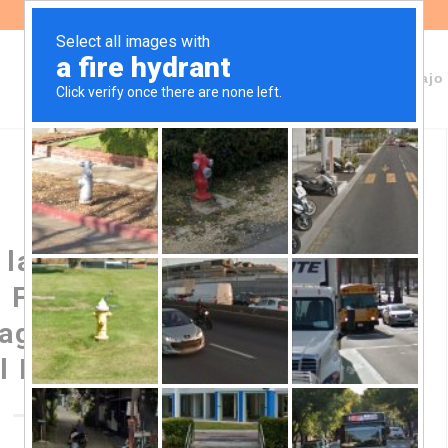
Sobre Fundeps
Staff
Áreas de trabajo
 las Reuniones Anuales del
l FMI, dominadas por la
vaguardias ambientales y
el Banco Mundial