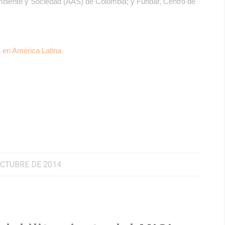
biente y Sociedad (AAS) de Colombia; y Fundar, Centro de
a en América Latina
OCTUBRE DE 2014