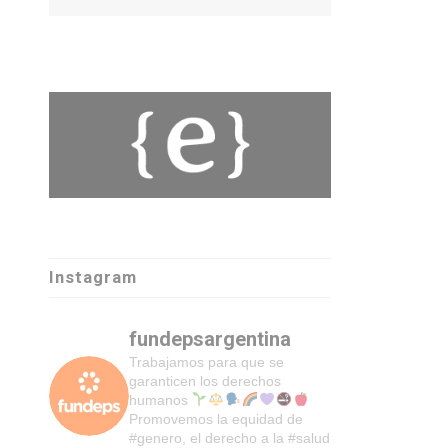
Instagram
fundepsargentina
Trabajamos para que se
garanticen los derechos
humanos
Promovemos la equidad de
#genero, el derecho a la #salud