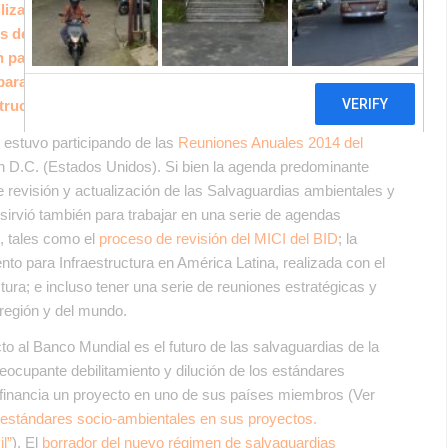
lizaciones que se realizaron respecto a al proceso de
ales del Banco Mundial, FUNDEPS mantuvo reuniones con
un panel de discusión donde se presentó una publicación
ara infraestructura en América Latina, elaborado por el
tructura.
estuvo participando de las
Reuniones Anuales 2014 del
n D.C. (Estados Unidos). Si bien la agenda predominante
 revisión y actualización de las Salvaguardias ambientales y
 sirvió también para trabajar en una serie de agendas
, tales como el
proceso de revisión del MICI del BID
; la
to para Infraestructura en América Latina, realizada con el
ura; e incluso tener una serie de reuniones estratégicas y
 región y del mundo.
to al Banco Mundial es el futuro de las salvaguardias de la
reocupante debilitamiento y dilución de los estándares
 financia un proyecto en uno de sus países miembros (Ver
s estándares socio-ambientales en sus proyectos.
l”
). El
borrador del nuevo régimen de salvaguardias