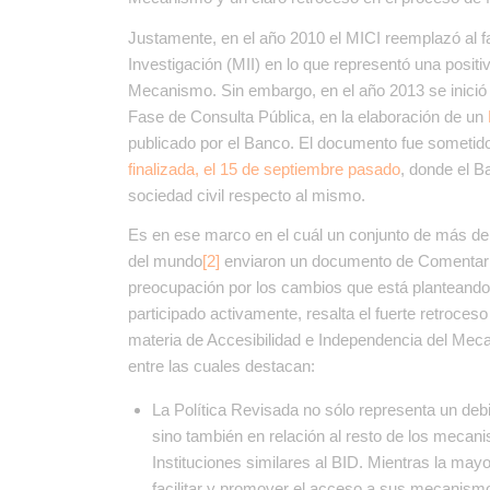
Justamente, en el año 2010 el MICI reemplazó al f
Investigación (MII) en lo que representó una positi
Mecanismo. Sin embargo, en el año 2013 se inició 
Fase de Consulta Pública, en la elaboración de un
publicado por el Banco. El documento fue sometid
finalizada, el 15 de septiembre pasado
, donde el B
sociedad civil respecto al mismo.
Es en ese marco en el cuál un conjunto de más de 
del mundo
[2]
enviaron un documento de Comentario
preocupación por los cambios que está plantean
participado activamente, resalta el fuerte retroces
materia de Accesibilidad e Independencia del Mec
entre las cuales destacan:
La Política Revisada no sólo representa un deb
sino también en relación al resto de los mecan
Instituciones similares al BID. Mientras la may
facilitar y promover el acceso a sus mecanismo