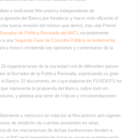
allido e ineficiente Mecanismo Independiente de
va apuesta del Banco por fortalecer y hacer más eficiente el
una nueva revisión del mismo que derivó, tras una Primer
Borrador de Política Revisada del MICI
, recientemente
o a una
Segunda Fase de Consulta Pública recientemente
anco estuvo recibiendo las opiniones y comentarios de la
20 organizaciones de la sociedad civil de diferentes países
s al Borrador de la Política Revisada, expresando su gran
do el Banco. El documento, en cuya elaboración FUNDEPS ha
o que representa la propuesta del Banco, sobre todo en
anismo, y plantea una serie de críticas y recomendaciones
ilitamiento y retroceso en relación al Mecanismo aún vigente,
ismos de rendición de cuentas existentes en otras
oría de los mecanismos de dichas instituciones tienden a
s; el BID está pretendiendo hacer lo opuesto estableciendo