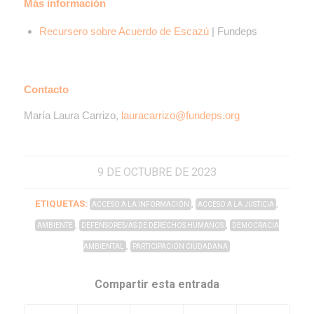
Más información
Recursero sobre Acuerdo de Escazú
| Fundeps
Contacto
María Laura Carrizo,
lauracarrizo@fundeps.org
9 DE OCTUBRE DE 2023
ETIQUETAS:
,
,
ACCESO A LA INFORMACIÓN
ACCESO A LA JUSTICIA
,
,
AMBIENTE
DEFENSORES/AS DE DERECHOS HUMANOS
DEMOCRACIA
,
AMBIENTAL
PARTICIPACIÓN CIUDADANA
Compartir esta entrada