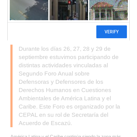
Durante los días 26, 27, 28 y 29 de
septiembre estuvimos participando de
distintas actividades vinculadas al
Segundo Foro Anual sobre
Defensoras y Defensores de los
Derechos Humanos en Cuestiones
Ambientales de América Latina y el
Caribe. Este Foro es organizado por la
CEPAL en su rol de Secretaría del
Acuerdo de Escazú.
América Latina y el Caribe continúa siendo la zona más