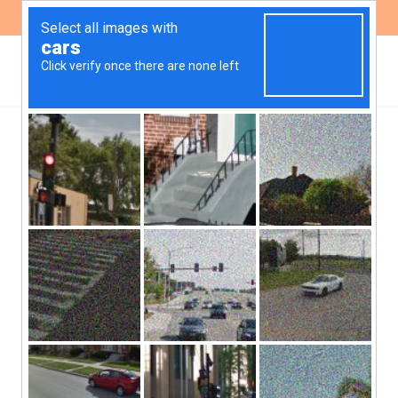
ES
EN
Participamos del 2° Foro
sobre Defensoras y
Defensores Ambientales
de América Latina y el
Caribe