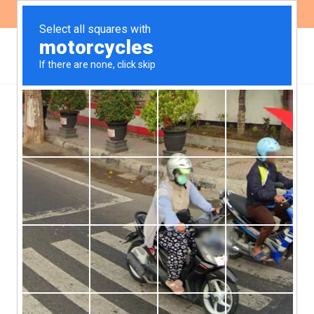
ES
EN
Nuevo análisis sobre
normatividad en
instituciones de
desarrollo presentes en
América Latina