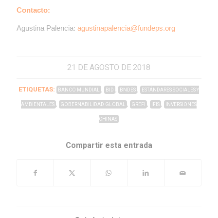
Contacto:
Agustina Palencia:
agustinapalencia@fundeps.org
21 DE AGOSTO DE 2018
ETIQUETAS:
,
,
,
BANCO MUNDIAL
BID
BNDES
ESTÁNDARES SOCIALES Y
,
,
,
,
AMBIENTALES
GOBERNABILIDAD GLOBAL
GREFI
IFIS
INVERSIONES
CHINAS
Compartir esta entrada