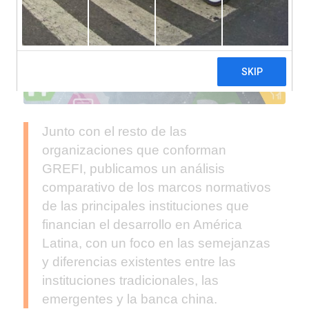
Junto con el resto de las
organizaciones que conforman
GREFI, publicamos un análisis
comparativo de los marcos normativos
de las principales instituciones que
financian el desarrollo en América
Latina, con un foco en las semejanzas
y diferencias existentes entre las
instituciones tradicionales, las
emergentes y la banca china.