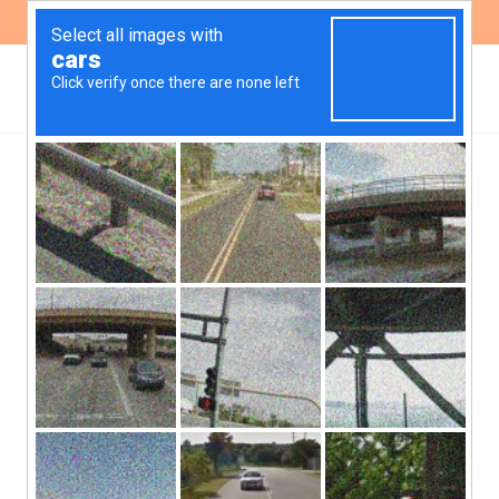
ES
EN
,
PUBLICACIONES
SALUD
Proyecto de ley
«Promoción de la
Alimentación Saludable»:
refutación argumentos de
la industria alimentaria