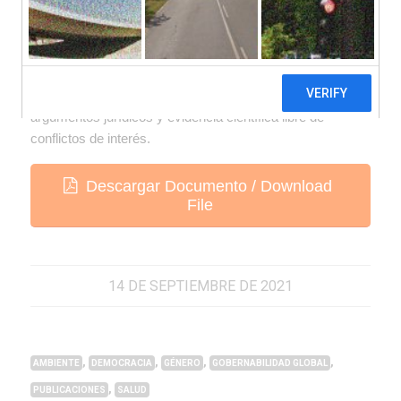
El presente informe expone los diversos argumentos
legales sostenidos por la industria de alimentos y bebidas
analcohólicas, así como por la industria de la publicidad,
en contra de la sanción del proyecto de ley Promoción de
la Alimentación Saludable; para luego refutarlos en base a
argumentos jurídicos y evidencia científica libre de
conflictos de interés.
Descargar Documento / Download
File
14 DE SEPTIEMBRE DE 2021
,
,
,
,
AMBIENTE
DEMOCRACIA
GÉNERO
GOBERNABILIDAD GLOBAL
,
PUBLICACIONES
SALUD