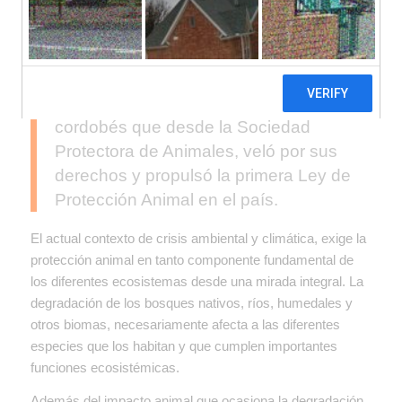
El 29 de abril se celebró en Argentina
el día del animal, en homenaje a
Ignacio Lucas Albarracin, un abogado
cordobés que desde la Sociedad
Protectora de Animales, veló por sus
derechos y propulsó la primera Ley de
Protección Animal en el país.
El actual contexto de crisis ambiental y climática, exige la
protección animal en tanto componente fundamental de
los diferentes ecosistemas desde una mirada integral. La
degradación de los bosques nativos, ríos, humedales y
otros biomas, necesariamente afecta a las diferentes
especies que los habitan y que cumplen importantes
funciones ecosistémicas.
Además del impacto animal que ocasiona la degradación