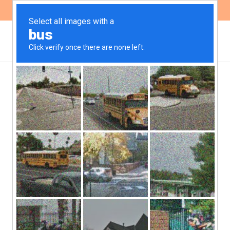
ES
EN
El día del animal en
Argentina