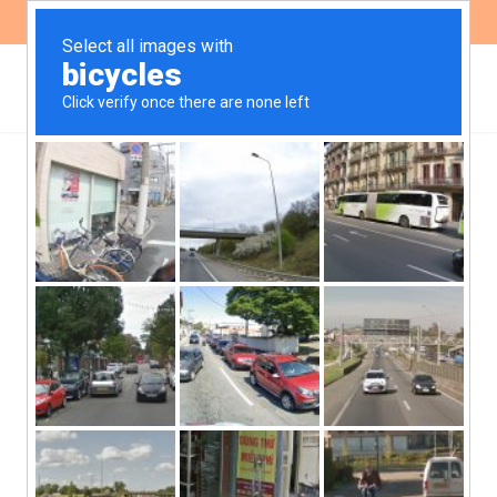
ES
EN
Enviamos observaciones
al BID para fortalecer su
vínculo con la sociedad
civil