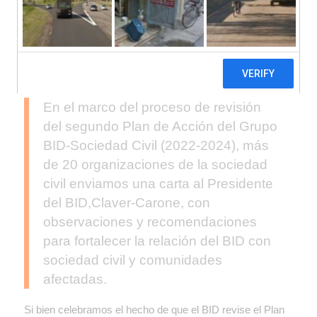
En el marco del proceso de revisión
del segundo Plan de Acción del Grupo
BID-Sociedad Civil (2022-2024), más
de 20 organizaciones de la sociedad
civil enviamos una carta al Presidente
del BID,Claver-Carone, con
observaciones y recomendaciones
para fortalecer la relación del BID con
sociedad civil y comunidades
afectadas.
Si bien celebramos el hecho de que el BID revise el Plan