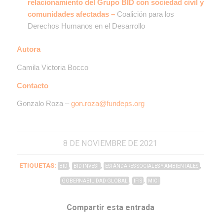
relacionamiento del Grupo BID con sociedad civil y
comunidades afectadas
–
Coalición para los
Derechos Humanos en el Desarrollo
Autora
Camila Victoria Bocco
Contacto
Gonzalo Roza –
gon.roza@fundeps.org
8 DE NOVIEMBRE DE 2021
ETIQUETAS:
,
,
,
BID
BID INVEST
ESTÁNDARES SOCIALES Y AMBIENTALES
,
,
GOBERNABILIDAD GLOBAL
IFIS
MICI
Compartir esta entrada