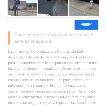
Américas que se realizó en Lima,
Perú, presidentes de la región
discutieron la corrupción, la
gobernabilidad de nuestros pueblos y
la sostenibilidad económica y social.
Por primera vez en la Cumbre, la salud
está en la agenda.
La corrupción, los obstáculos a la gobernabilidad
democrática, la falta de transparencia y las dificultades
para implementar las políticas públicas sociales son todos
factores que impactan negativamente en los sistemas de
salud de la región y conspiran contra el desarrollo de las
comunidades de las Américas. Las principales cuatro
enfermedades no transmisibles (cardiovasculares,
cáncer, diabetes y respiratorias crónicas) son la principal
causa de enfermedad, discapacidad y muerte prevenible
en el mundo en general y en la región de las Américas en