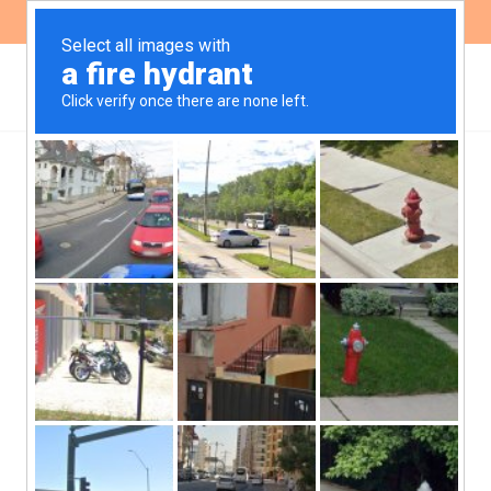
ES
EN
Más de 15 países
latinoamericanos
solicitaron a presidentes
medidas para proteger la
salud
Durante la VIII Cumbre de las