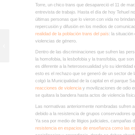
Torre, un chico trans que desapareció el 11 de mar
entrevista de trabajo. Hasta el día de hoy Tehuel 
últimas personas que lo vieron con vida no brindan
repercusión y difusión en los medios de comunica
realidad de la población trans del país
: la situació
El Concejo Deliberante
violencias de género.
de Córdoba prohibiría la
exhibición de productos
Dentro de las discriminaciones que sufren las pers
ultraprocesados...
la homofobia, la lesbofobia y la transfobia, que son
es diferente a la heterosexualidad y/o su identida
esto es el rechazo que se generó de un sector d
colgó la Municipalidad de la capital en el parque 
reacciones de violencia
y movilizaciones de odio e
se quitara la bandera hasta actos de violencia fí
Las normativas anteriormente nombradas sufren a
debido a la resistencia de grupos conservadores qu
Ya sea por medio de litigios judiciales, campañas d
resistencia en espacios de enseñanza como las e