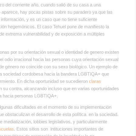
zo del corriente año, cuando salió de su casa a una
no aparece, hay pocas pistas sobre su paradero ya que las
 información, y es un caso que no tiene suficiente
ción hegemónicos. El caso Tehuel pone de manifiesto la
n de extrema vulnerabilidad y de exposición a múltiples
onas por su orientación sexual o identidad de genero existen
 el odio irracional hacia las personas cuya orientación sexual
d de género no coincide con su sexo biológico. Un ejemplo de
e la sociedad cordobesa hacia la bandera LGBTIQA+ que
Sarmiento. En dicha oportunidad se sucedieron
claras
n su contra, alcanzando incluso que en varias oportunidades
sica hacia personas LGBTIQA+.
lgunas dificultades en el momento de su implementación
e obstaculizan el desarrollo de esta política en la sociedad.
e mediatización, lobbies legislativos, y particularmente
scuelas
. Estos sitios son intituciones importantes de