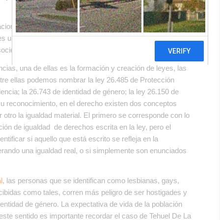
rnacionales de derechos humanos a nuestra constitución,
o es un deber que asumió el Estado y también un compromiso
ociedad más justa y equitativa.
cias, una de ellas es la formación y creación de leyes, las
tre ellas podemos nombrar la ley 26.485 de Protección
lencia; la 26.743 de identidad de género; la ley 26.150 de
 su reconocimiento, en el derecho existen dos conceptos
r otro la igualdad material. El primero se corresponde con lo
ón de igualdad de derechos escrita en la ley, pero el
tificar si aquello que está escrito se refleja en la
erando una igualdad real, o si simplemente son enunciados
l
, las personas que se identifican como lesbianas, gays,
cibidas como tales, corren más peligro de ser hostigades y
dentidad de género. La expectativa de vida de la población
 este sentido es importante recordar el caso de Tehuel De La