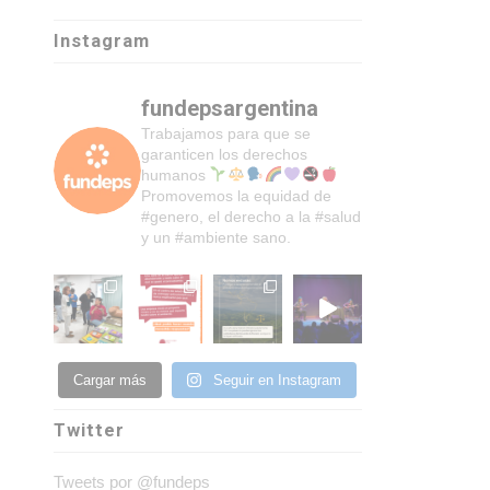
Instagram
fundepsargentina
Trabajamos para que se
garanticen los derechos
humanos
Promovemos la equidad de
#genero, el derecho a la #salud
y un #ambiente sano.
Cargar más
Seguir en Instagram
Twitter
Tweets por @fundeps