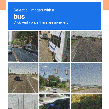
ES
EN
La paridad: ese desafío
siempre pendiente
Lo exigimos en las marchas, lo
pidieron las compañeras partidarias,
se impulsa desde hace décadas con
leyes y proyectos y sin embargo,
no
.
Otra vez un gabinete prioritariamente