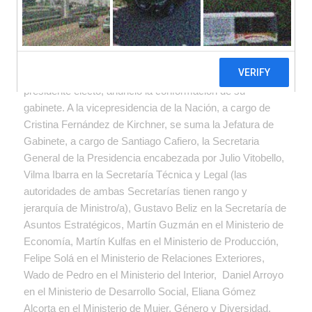
masculino. Otra vez un gabinete no
representativo y no diverso.
Tras especulaciones, reuniones, arreglos y
negociaciones, finalmente Alberto Fernández, el
presidente electo, anunció la conformación de su
gabinete. A la vicepresidencia de la Nación, a cargo de
Cristina Fernández de Kirchner, se suma la Jefatura de
Gabinete, a cargo de Santiago Cafiero, la Secretaria
General de la Presidencia encabezada por Julio Vitobello,
Vilma Ibarra en la Secretaría Técnica y Legal (las
autoridades de ambas Secretarías tienen rango y
jerarquía de Ministro/a), Gustavo Beliz en la Secretaría de
Asuntos Estratégicos, Martín Guzmán en el Ministerio de
Economía, Martín Kulfas en el Ministerio de Producción,
Felipe Solá en el Ministerio de Relaciones Exteriores,
Wado de Pedro en el Ministerio del Interior, Daniel Arroyo
en el Ministerio de Desarrollo Social, Eliana Gómez
Alcorta en el Ministerio de Mujer, Género y Diversidad,