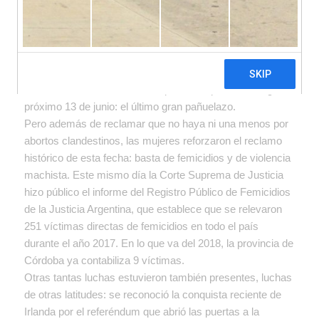
mujeres en nuestro país.
Este año el grito de Ni Una Menos se dio en el marco del
debate sobre la legalización del aborto en Argentina y la
consigna principal fue el reclamo por el aborto legal,
seguro y gratuito. Fue la última movilización masiva antes
del debate en la Cámara de Diputados, que tendrá lugar el
próximo 13 de junio: el último gran pañuelazo.
Pero además de reclamar que no haya ni una menos por
abortos clandestinos, las mujeres reforzaron el reclamo
histórico de esta fecha: basta de femicidios y de violencia
machista. Este mismo día la Corte Suprema de Justicia
hizo público el informe del Registro Público de Femicidios
de la Justicia Argentina, que establece que se relevaron
251 víctimas directas de femicidios en todo el país
durante el año 2017. En lo que va del 2018, la provincia de
Córdoba ya contabiliza 9 víctimas.
Otras tantas luchas estuvieron también presentes, luchas
de otras latitudes: se reconoció la conquista reciente de
Irlanda por el referéndum que abrió las puertas a la