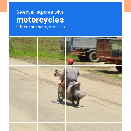
ES
EN
Sin aborto legal no hay Ni
Una Menos
Las mujeres alzaron su voz en todo el país. En Córdoba,
este 4 de junio, más de 60 mil mujeres llenaron las calles
en una nueva movilización.
Como desde hace cuatro años, ayer se realizó la
movilización más emblemática del movimiento de