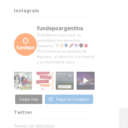
Instagram
fundepsargentina
Trabajamos para que se
garanticen los derechos
humanos
Promovemos la equidad de
#genero, el derecho a la #salud
y un #ambiente sano.
Cargar más
Seguir en Instagram
Twitter
Tweets por @fundeps