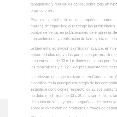
tabaquismo y reducir los daños, sobre todo en niñ
promociones.
Esta ley significó el fin de las campañas, comerci
marcas de cigarrillos; al restringir las publicidad
puntos de venta, en publicaciones de empresas del
consentimiento y verificación de la mayoría de eda
Si bien esta legislación significó un avance, en n
enfermedades derivadas por el tabaquismo. Uno de c
esta causa es de 33 mil millones de pesos por a
las tabacaleras y el 12% del presupuesto total dest
Un relevamiento que realizamos en Córdoba arrojó 
cigarrillos es la principal estrategia de las compa
establece condiciones respecto los avisos publicita
no debe medir más de 30 x 30 cm, ser estática, ten
del punto de venta y ser acompañada del mensaje 
sobre la exhibición de productos a través de estant
Se burla la ley que
impide la promoción