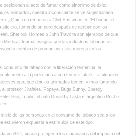
 posicionan al acto de fumar como sinónimo de éxito,
ibujos animados, nuestro inconsciente se ve sugestionado
ero. ¿Quién no recuerda a Clint Eastwood en “El bueno, el
justiciero, fumando un puro después de acabar con los
ean, Sherlock Holmes o John Travolta son ejemplos de que
ish Medical Journal asegura que las industrias tabaqueras
ollywood a cambio de promocionar sus marcas en los
l consumo de tabaco con la liberación femenina, la
omplementa a la perfección a una femme fatale. La situación
intereses para que dibujos animados fumen: vimos fumando
y, el profesor Jirafales, Popeye, Bugs Bunny, Speedy
eter Pan, Tribilín, el pato Donald y hasta el argentino Pucho
cer.
 inicio de las personas en el consumo del tabaco sea a los
e estuvieron expuesta a estímulos de este tipo.
ada en 2011, busca proteger a los ciudadanos del impacto del