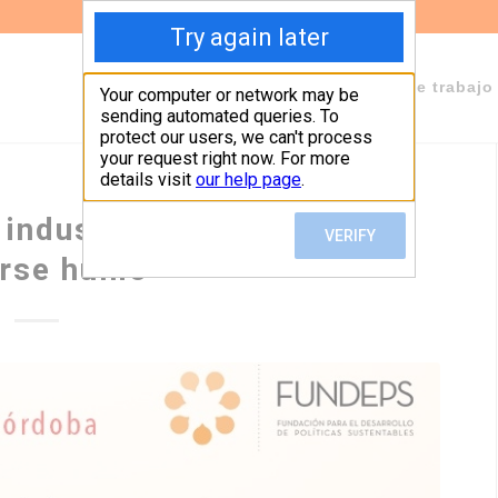
Sobre Fundeps
Staff
Áreas de trabajo
 industria que no quiere
rse humo