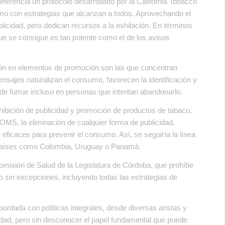
ferencia un protocolo desarrollado por la California Tobacco
umo con estrategias que alcanzan a todos. Aprovechando el
licidad, pero dedican recursos a la exhibición. En términos
que se consigue es tan potente como el de los avisos
ón en elementos de promoción son las que concentran
sajes naturalizan el consumo, favorecen la identificación y
de fumar incluso en personas que intentan abandonarlo.
ibición de publicidad y promoción de productos de tabaco,
OMS, la eliminación de cualquier forma de publicidad,
ficaces para prevenir el consumo. Así, se seguiría la línea
 países como Colombia, Uruguay o Panamá.
Comisión de Salud de la Legislatura de Córdoba, que prohíbe
o sin excepciones, incluyendo todas las estrategias de
bordada con políticas integrales, desde diversas aristas y
dad, pero sin desconocer el papel fundamental que puede