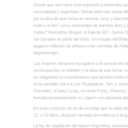
Desde que uno nace está expuesto a estímulos que
sensualidad y seguridad. Desde películas hasta d
por la idea de que fumar es normal, sexy y placent
malo y el feo” como estereotipo de hombre duro y 
malos? Humphrey Bogart, el Agente 007, James D
ser fumador es parte del éxito. Un estudio del Brit
pagaron millones de dólares a las estrellas de H
largometrajes.
Las mujeres tampoco escaparon a la asociación de
emancipación, la rebelión y la idea de que fumar c
es indignante si consideramos que también hubo 
en la pantalla chica a Los Picapiedras, Tom y Jerr
González, el pato Lucas, el cerdo Porky, Pinocho, P
fumaba perpetuamente su cigarro con aparente pla
En este contexto, no es de extrañar que la edad de
12 o 13 años, después de toda una infancia a la qu
La ley de regulación del tabaco Argentina, sancion