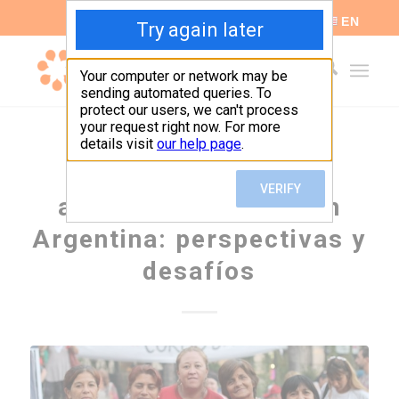
ES
EN
La lucha por la
alimentación digna en
Argentina: perspectivas y
desafíos