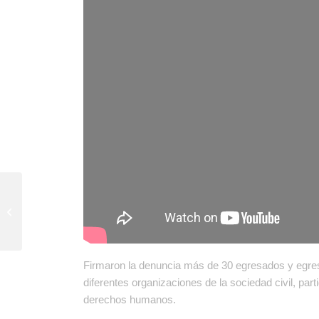
El BID aprobó su nuevo Marco de
Política Ambiental y Social
Firmaron la denuncia más de 30 egresados y egre
diferentes organizaciones de la sociedad civil, part
derechos humanos.