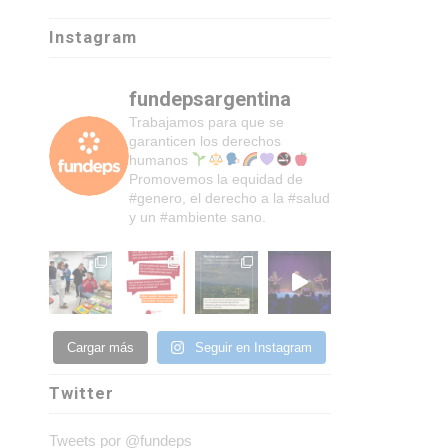
Instagram
fundepsargentina
Trabajamos para que se
garanticen los derechos
humanos
Promovemos la equidad de
#genero, el derecho a la #salud
y un #ambiente sano.
Cargar más
Seguir en Instagram
Twitter
Tweets por @fundeps