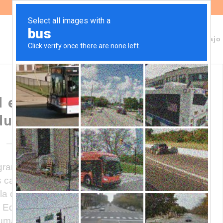
Sobre Fundeps
Staff
Áreas de trabajo
d educativa FASTA ante el
Educación de Córdoba
egrantes de colegios de la red educativa
 casos de violencia de género,
la currícula obligatoria y abuso de
e Educación de la provincia que estas
 humanos cesen y que actúe en