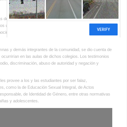
de los colegios de la red educativa FASTA (Fraternidad de
 una denuncia ante el Ministerio de Educación de la
ocimiento de ciertas situaciones y prácticas contrarias a la
umnas y demás integrantes de la comunidad, se dio cuenta de
y ocurrirían en las aulas de dichos colegios. Los testimonios
odio, discriminación, abuso de autoridad y negación y
es provee a los y las estudiantes por ser falaz,
leyes, como la de Educación Sexual Integral, de Actos
esponsable, de Identidad de Género, entre otras normativas
niñas y adolescentes.