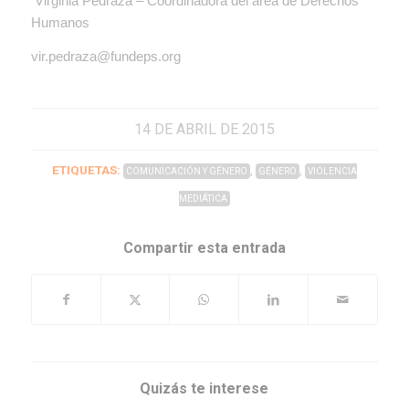
Virginia Pedraza – Coordinadora del área de Derechos
Humanos
vir.pedraza@fundeps.org
14 DE ABRIL DE 2015
ETIQUETAS:
,
,
COMUNICACIÓN Y GÉNERO
GÉNERO
VIOLENCIA
MEDIÁTICA
Compartir esta entrada
Quizás te interese