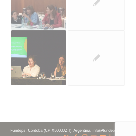
Fundeps. Córdoba (CP X5000JZH), Argentina.
info@fundeps.org