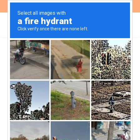
ES
EN
,
AMBIENTE
NOTICIAS
Exposición de animales
en vidrieras: una práctica
prohibida pero vigente
Pese a que la venta y exposición de
animales en vidrieras es una práctica
prohibida en Córdoba, todavía es