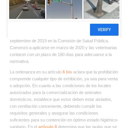
común verlos exhibidos en algunas
veterinarias de la ciudad.
La prohibición empezó a regir luego de que se aprobara
por unanimidad la
ordenanza municipal N° 9575,
en
septiembre de 2019 en la Comisión de Salud Pública.
Comenzó a aplicarse en marzo de 2020 y las veterinarias
contaron con un plazo de 180 días para adecuarse a la
normativa.
La ordenanza en su artículo
6 bis
aclara que la prohibición
comprende cualquier tipo de exhibición, ya sea para venta
o adopción. En cuanto a las condiciones de los locales
autorizados para la comercialización de animales
domésticos, establece que estos deben estar aislados,
con ventilación conveniente, debiendo cumplir los
requisitos generales y asegurar las condiciones
suficientes para su contención en óptimo estado higiénico-
sanitario. En el
artículo 8
determina que las jaulas que se