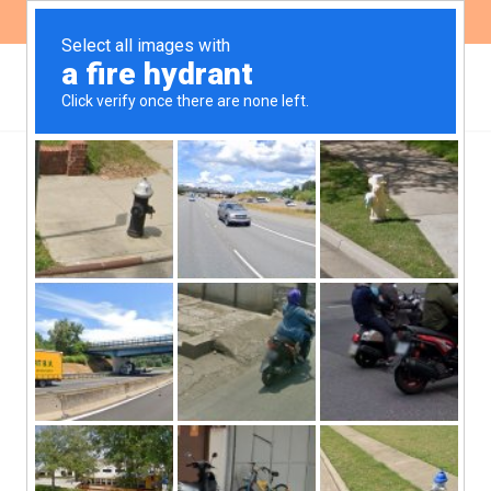
ES
EN
Diversos sectores de
Córdoba nos reunimos
para conversar sobre el
retroceso de derechos