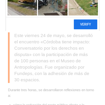
Este viernes 24 de mayo, se desarrolló
el encuentro «Córdoba tiene impacto:
Conversatorio por los derechos en
disputa» con la participación de más
de 100 personas en el Museo de
Antropologías. Fue organizado por
Fundeps, con la adhesión de más de
30 espacios.
Durante tres horas, se desarrollaron reflexiones en torno
a:
cómo la reducción del gasto público afecta a la