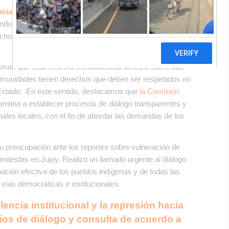
incia de Jujuy vulnera derechos ampliamente
do la libertad de expresión y la propiedad a las tierras
rechos fundamentales para la todas las personas, tal como
aman que esta reforma constitucional avanza sobre sus
 comunidades tienen derechos que deben ser respetados en
 Estado. En este sentido, destacamos que
la Comisión
gentina a establecer procesos de diálogo transparentes y
onales locales, con el fin de abordar las demandas de los
 preocupación ante los reportes sobre vulneración de
rotestas en Jujuy. Realizó un llamado urgente al diálogo
cipación efectiva de los pueblos indígenas y de todas las
e vías democráticas e institucionales.
lencia institucional y la represión hacia
ios de diálogo y consulta de acuerdo a