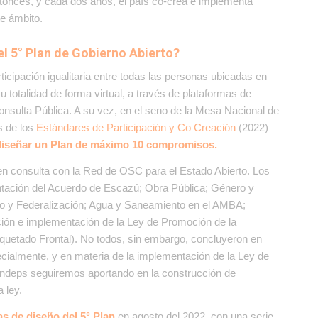
ntonces, y cada dos años, el país co-crea e implementa
te ámbito.
l 5° Plan de Gobierno Abierto?
rticipación igualitaria entre todas las personas ubicadas en
u totalidad de forma virtual, a través de plataformas de
Consulta Pública. A su vez, en el seno de la
Mesa Nacional de
es
de los
Estándares de Participación y Co Creación
(2022)
diseñar un Plan de máximo 10 compromisos.
en consulta con la Red de OSC para el Estado Abierto. Los
tación del Acuerdo de Escazú; Obra Pública; Género y
rto y Federalización; Agua y Saneamiento en el AMBA;
ción e implementación de la Ley de Promoción de la
quetado Frontal). No todos, sin embargo, concluyeron en
cialmente, y en materia de la implementación de la Ley de
undeps seguiremos aportando en la construcción de
ha ley.
as de diseño del 5° Plan
en agosto del 2022, con una serie