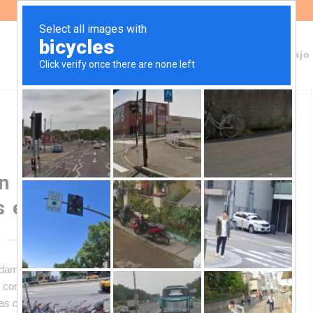
Sobre Fundeps
Staff
Áreas de trabajo
n la ciudadanía movilizada
 el cese de la violencia
amentales, como el derecho a una retribución justa, a la
constitucionales y al cuidado de la tierra, la protesta se
las comunidades y para la ciudadanía en general.