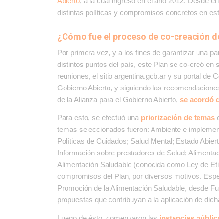
Abierto
, a la cual ingresó en el año 2012. Desde e
distintas políticas y compromisos concretos
en es
¿Cómo fue el proceso de co-creación de
Por primera vez, y a los fines de garantizar una pa
distintos puntos del país, este Plan se co-creó en s
reuniones, el sitio argentina.gob.ar y su portal de 
Gobierno Abierto, y
siguiendo las recomendacion
de la Alianza para el Gobierno Abierto,
se acordó 
Para esto, se efectuó una
priorización de temas
temas seleccionados fueron: Ambiente e implemen
Políticas de Cuidados; Salud Mental; Estado Abie
Información sobre prestadores de Salud; Alimenta
Alimentación Saludable (conocida como Ley de Eti
compromisos del Plan, por diversos motivos. Espe
Promoción de la Alimentación Saludable, desde F
propuestas que contribuyan a la aplicación de dic
Luego de ésto, comenzaron las
instancias públic