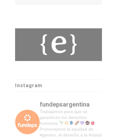
Instagram
fundepsargentina
Trabajamos para que se
garanticen los derechos
humanos
Promovemos la equidad de
#genero, el derecho a la #salud