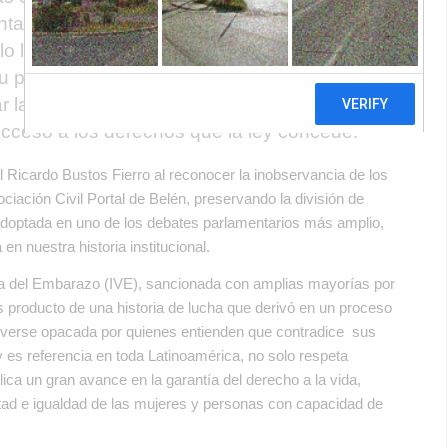
tación. Este tipo de presentaciones en
 lo largo de todo el país y en su mayoría ya
su palmaria improcedencia. Es evidente que
r la justicia para obstaculizar, mediante el
acceso a los derechos que la ley concede.
l Ricardo Bustos Fierro al reconocer la inobservancia de los
ciación Civil Portal de Belén, preservando la división de
n adoptada en uno de los debates parlamentarios más amplio,
en nuestra historia institucional.
ria del Embarazo (IVE), sancionada con amplias mayorías por
s producto de una historia de lucha que derivó en un proceso
de verse opacada por quienes entienden que contradice sus
y es referencia en toda Latinoamérica, no solo respeta
ica un gran avance en la garantía del derecho a la vida,
bertad e igualdad de las mujeres y personas con capacidad de