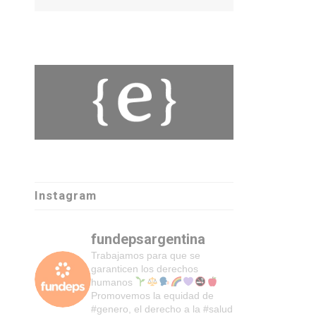
Instagram
fundepsargentina
Trabajamos para que se
garanticen los derechos
humanos
Promovemos la equidad de
#genero, el derecho a la #salud