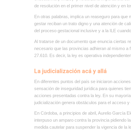
de resolución en el primer nivel de atención y en 
En otras palabras, implica un reaseguro para que
gestar reciban un trato digno y una atención de c
del proceso gestacional inclusive y a la ILE cuan
Al tratarse de un documento que enuncia ciertas r
necesario que las provincias adhieran al mismo a f
27.610. Es decir, la ley es operativa independiente
La judicialización acá y allá
En diferentes puntos del país se iniciaron accione
sensación de inseguridad jurídica para quienes tie
acciones presentadas contra la ley. En su mayoría
judicialización genera obstáculos para el acceso y
En Córdoba, a principios de abril, Aurelio García Elo
interpuso un amparo contra la provincia pidiendo la 
medida cautelar para suspender la vigencia de la l