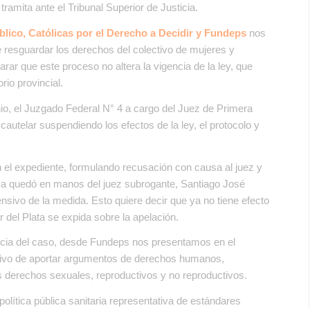
ramita ante el Tribunal Superior de Justicia.
úblico, Católicas por el Derecho a Decidir y Fundeps
nos
resguardar los derechos del colectivo de mujeres y
ar que este proceso no altera la vigencia de la ley, que
orio provincial.
unio, el Juzgado Federal N° 4 a cargo del Juez de Primera
autelar suspendiendo los efectos de la ley, el protocolo y
 el expediente, formulando recusación con causa al juez y
sa quedó en manos del juez subrogante, Santiago José
nsivo de la medida. Esto quiere decir que ya no tiene efecto
 del Plata se expida sobre la apelación.
ancia del caso, desde Fundeps nos presentamos en el
etivo de aportar argumentos de derechos humanos,
os derechos sexuales, reproductivos y no reproductivos.
lítica pública sanitaria representativa de estándares