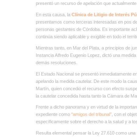
presentó un recurso de apelación que actualmente t
En esta causa, la
Clínica de Litigio de Interés P
presentamos como terceras interesadas en pos de 
personas gestantes de Córdoba. Es importante aclar
continúa siendo aplicable y exigible en todo el territ
Mientras tanto, en Mar del Plata, a principios de j
Instancia Alfredo Eugenio Lopez, dictó una medida c
demás resoluciones.
El Estado Nacional se presentó inmediatamente en
apelando la medida cautelar. De este modo la cau
Martín, quien concedió el recurso con efecto suspe
la cautelar concedida hasta tanto la Cámara de Mar
Frente a dicho panorama y en virtud de la import
expediente como
“amigos del tribunal”
, con el obj
específicamente sobre el derecho a la salud y a l
Resulta elemental pensar la Ley 27.610 como una po