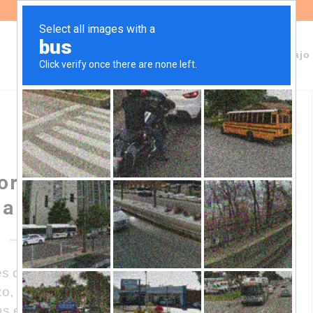
Sobre Fundeps
Staff
Áreas de trabajo
 cordobesa rechaza amparo
la ley de IVE
s de la sanción de la ley 27.610 de
o, la Justicia Federal de la provincia de
 estrategias de judicialización que