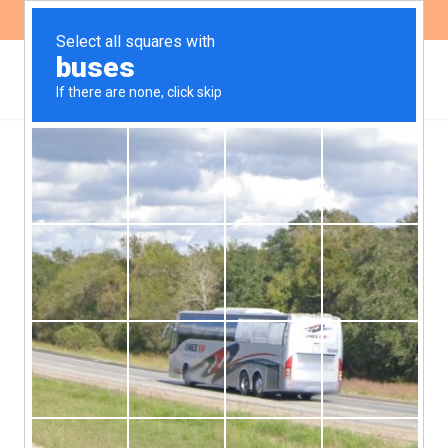
ES
EN
,
GOBERNABILIDAD GLOBAL
NOTICIAS
El Banco Asiático aprobó
su primer proyecto de
infraestructura en
Argentina