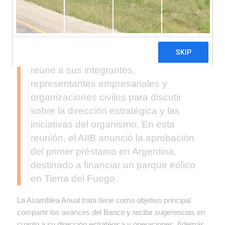
Del 25 al 26 de septiembre pasados,
en Sharm El Sheikh, Egipto, se llevó
adelante la octava Asamblea Anual del
Banco Asiatico de Inversión en
Infraestructura (AIIB), evento que
reúne a sus integrantes,
representantes empresariales y
organizaciones civiles para discutir
sobre la dirección estratégica y las
iniciativas del organismo. En esta
reunión, el AIIB anunció la aprobación
del primer préstamo en Argentina,
destinado a financiar un parque eólico
en Tierra del Fuego.
La Asamblea Anual trata tiene como objetivo principal
compartir los avances del Banco y recibir sugerencias en
cuanto a su dirección estratégica y operaciones. Además