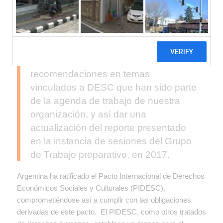
informes ante el
Comité de Derechos
Económicos Sociales y Culturales
(DESC) para su período de sesiones
N° 64. A través de ellos pretendemos
acercar observaciones críticas y
recomendaciones en temas
vinculados a DESC que han sido parte
de la agenda de trabajo de nuestra
organización, y así dar una
actualización del reporte presentado
en la instancia de sesiones del Grupo
de Trabajo preparativo, en 2017.
Argentina ha ratificado el Pacto Internacional de Derechos
Económicos Sociales y Culturales (PIDESC),
comprometiéndose así a cumplir con las obligaciones
derivadas de este pacto. El PIDESC, como otros tratados