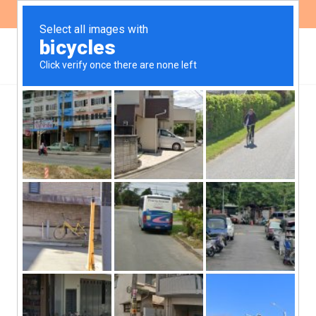
ES
EN
,
,
,
,
AMBIENTE
DEMOCRACIA
GÉNERO
NOTICIAS
SALUD
Presentación de informes
ante el Comité de DESC
En colaboración con otras
organizaciones de la sociedad civil,
realizamos varias presentaciones de